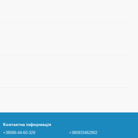
Контактна інформація
+38096-44-60-329
+380933462902