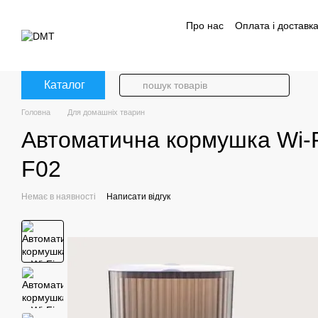
Перейти до основного контенту
Про нас
Оплата і доставк
Політика конфіденційност
Каталог
Головна
Для домашніх тварин
Автоматична кормушка Wi-Fi
F02
Немає в наявності
Написати відгук