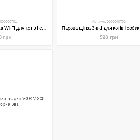
0000000701
Артикул: 0000000702
Автоматична кормушка Wi-Fi для котів і собак з дозатором сухого корму PZH F02
Парова щітка 3-в-1 для котів і соба
0 грн
590 грн