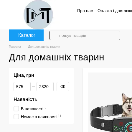
Перейти до основного контенту
Про нас
Оплата і доставк
Політика конфіденційност
Каталог
Головна
Для домашніх тварин
Для домашніх тварин
Ціна, грн
Від Ціна, грн
До Ціна, грн
ОК
Наявність
2
В наявності
11
Немає в наявності