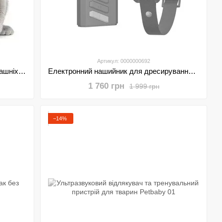
Артикул: 0000000692
Універсальний GPS-трекер для домашніх тварин з додатком 360 GPS Petbaby С09А
Електронний нашийник для дресирування собак PZH до 500м відлякувач собак
1 760 грн
1 999 грн
−14%