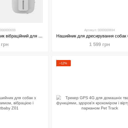
0000000693
Артикул: 0000000694
Інтерактивний нашийник вібраційний для собак Petbaby M1
 грн
1 599 грн
−12%