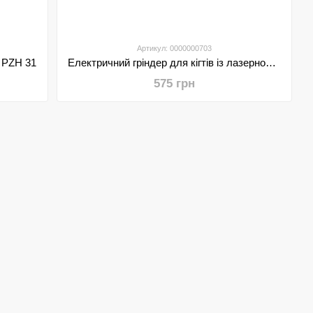
Артикул: 0000000703
к PZH 31
Електричний гріндер для кігтів із лазерною указкою Armor
575 грн