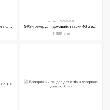
Артикул: 0000000699
Трекер GPS 4G для домашніх тварин з функціями, здоров’я крокоміром і віртуальним парканом Pet Track
GPS-трекер для домашніх тварин 4G з електронним парканом та відстеженням у реальному часі Petbaby С09
1 985 грн