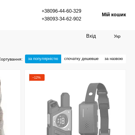
+38096-44-60-329
Мій кошик
+38093-34-62-902
Вхід
Укр
за популярністю
спочатку дешевше
за назвою
Сортування:
−12%