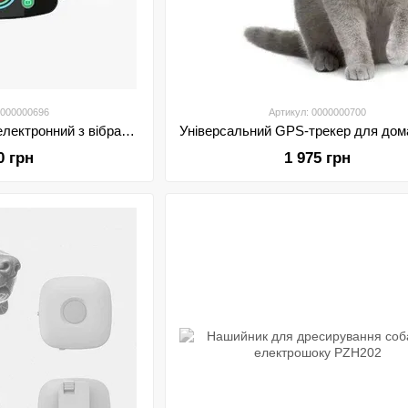
0000000696
Артикул: 0000000700
Нашийник антигавкіт електронний з вібрацією та LED-дисплеєм Petbaby X06
0 грн
1 975 грн