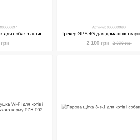
0000000697
Артикул: 0000000698
Електронний нашийник для собак з антигавкітним режимом, вібрацією і звуком Petbaby Z01
 грн
2 100 грн
2 399 грн