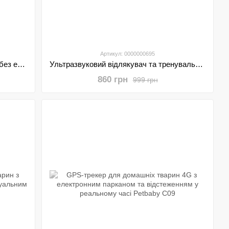
Артикул: 0000000695
Нашийник для дресирування собак без електрошоку PZH202
Ультразвуковий відлякувач та тренувальний пристрій для тварин Petbaby 01
860 грн
999 грн