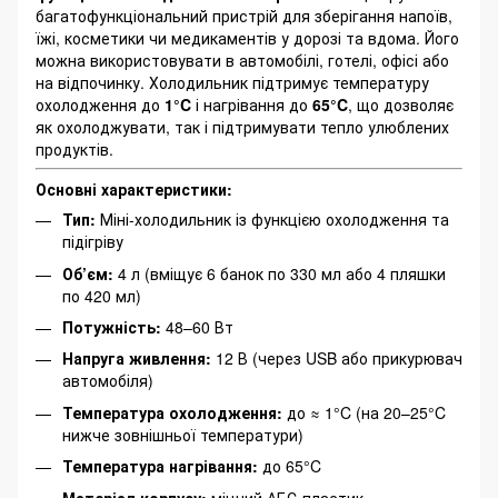
багатофункціональний пристрій для зберігання напоїв,
їжі, косметики чи медикаментів у дорозі та вдома. Його
можна використовувати в автомобілі, готелі, офісі або
на відпочинку. Холодильник підтримує температуру
охолодження до
1°C
і нагрівання до
65°C
, що дозволяє
як охолоджувати, так і підтримувати тепло улюблених
продуктів.
Основні характеристики:
Тип:
Міні-холодильник із функцією охолодження та
підігріву
Об’єм:
4 л (вміщує 6 банок по 330 мл або 4 пляшки
по 420 мл)
Потужність:
48–60 Вт
Напруга живлення:
12 В (через USB або прикурювач
автомобіля)
Температура охолодження:
до ≈ 1°C (на 20–25°C
нижче зовнішньої температури)
Температура нагрівання:
до 65°C
Матеріал корпусу:
міцний АБС-пластик