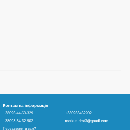
Контактна інформація
+38096-44-60-329
+380933462902
+38093-34-62-902
markus.dmt3@gmail.com
Передзвонити вам?