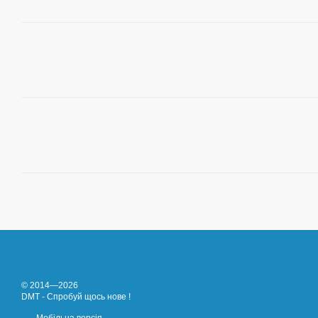
© 2014—2026
DMT - Спробуй щось нове !