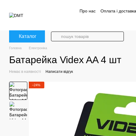
Перейти до основного контенту
Про нас
Оплата і доставк
Політика конфіденційност
Каталог
Головна
Електроніка
Батарейка Videx AA 4 шт
Немає в наявності
Написати відгук
−24%