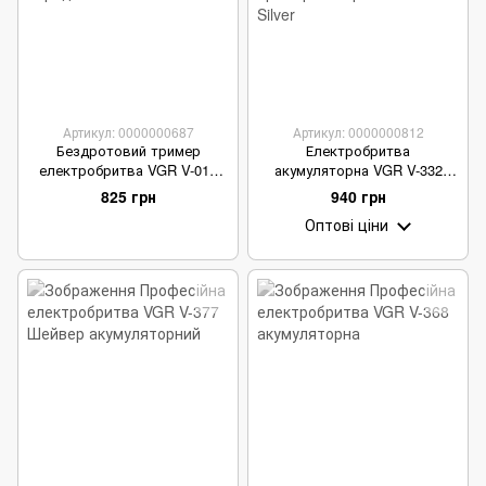
Артикул: 0000000687
Артикул: 0000000812
Бездротовий тример
Електробритва
електробритва VGR V-017
акумуляторна VGR V-332
для стрижки волосся і
Shaver з висувним тримером
825 грн
940 грн
бороди
портативна Silver
Оптові ціни