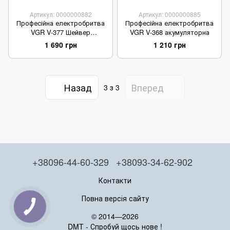
Артикул: 0000000882
Артикул: 0000000885
Професійна електробритва
Професійна електробритва
VGR V-377 Шейвер
VGR V-368 акумуляторна
акумуляторний
1 690 грн
1 210 грн
Назад
Вперед
3
з 3
+38096-44-60-329
+38093-34-62-902
Контакти
Повна версія сайту
© 2014—2026
DMT - Спробуй щось нове !