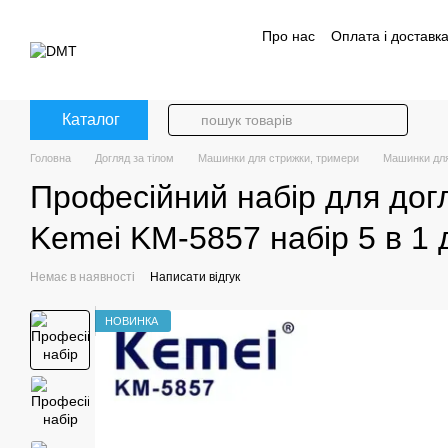
Перейти до основного контенту
Про нас
Оплата і доставк
Політика конфіденційност
Каталог
Головна
Догляд за тілом
Машинки для стрижки, тримери
Машинки для
Професійний набір для дог
Kemei KM-5857 набір 5 в 1 
Немає в наявності
Написати відгук
НОВИНКА