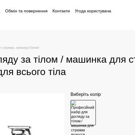
а
Обмін та повернення
Контакти
Угода користувача
і
 стрижки, тримери Kemei
ляду за тілом / машинка для 
для всього тіла
Виберіть колір