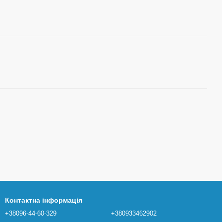
Контактна інформація
+38096-44-60-329
+380933462902