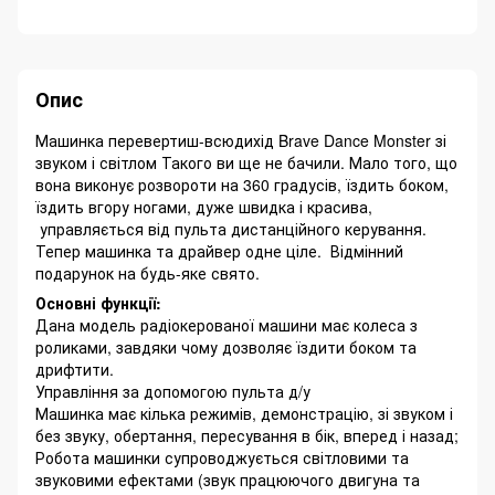
Опис
Машинка перевертиш-всюдихід Brave Dance Monster зі
звуком і світлом Такого ви ще не бачили. Мало того, що
вона виконує розвороти на 360 градусів, їздить боком,
їздить вгору ногами, дуже швидка і красива,
управляється від пульта дистанційного керування.
Тепер машинка та драйвер одне ціле. Відмінний
подарунок на будь-яке свято.
Основні функції:
Дана модель радіокерованої машини має колеса з
роликами, завдяки чому дозволяє їздити боком та
дрифтити.
Управління за допомогою пульта д/у
Машинка має кілька режимів, демонстрацію, зі звуком і
без звуку, обертання, пересування в бік, вперед і назад;
Робота машинки супроводжується світловими та
звуковими ефектами (звук працюючого двигуна та