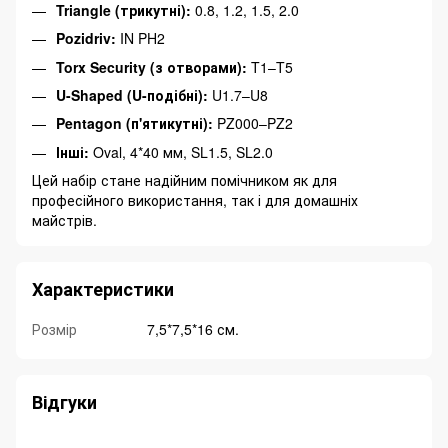
Triangle (трикутні):
0.8, 1.2, 1.5, 2.0
Pozidriv:
IN PH2
Torx Security (з отворами):
T1–T5
U-Shaped (U-подібні):
U1.7–U8
Pentagon (п'ятикутні):
PZ000–PZ2
Інші:
Oval, 4*40 мм, SL1.5, SL2.0
Цей набір стане надійним помічником як для
професійного використання, так і для домашніх
майстрів.
Характеристики
Розмір
7,5*7,5*16 см.
Відгуки