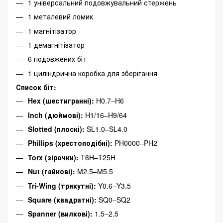
1 універсальний подовжувальний стержень
1 металевий ломик
1 магнітізатор
1 демагнітізатор
6 подовжених біт
1 циліндрична коробка для зберігання
Список біт:
Hex (шестигранні):
H0.7–H6
Inch (дюймові):
H1/16–H9/64
Slotted (плоскі):
SL1.0–SL4.0
Phillips (хрестоподібні):
PH0000–PH2
Torx (зірочки):
T6H–T25H
Nut (гайкові):
M2.5–M5.5
Tri-Wing (трикутні):
Y0.6–Y3.5
Square (квадратні):
SQ0–SQ2
Spanner (вилкові):
1.5–2.5