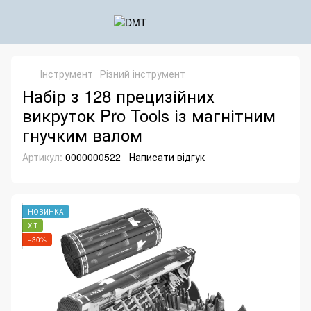
Інструмент
Різний інструмент
Набір з 128 прецизійних
викруток Pro Tools із магнітним
гнучким валом
Артикул:
0000000522
Написати відгук
НОВИНКА
ХІТ
−30%