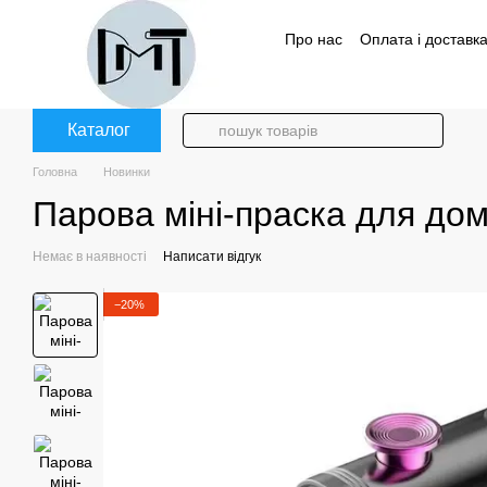
Перейти до основного контенту
Про нас
Оплата і доставк
Політика конфіденційност
Каталог
Головна
Новинки
Парова міні-праска для до
Немає в наявності
Написати відгук
−20%