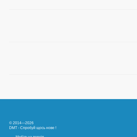
© 2014—2026
DMT - Спробуй щось нове !