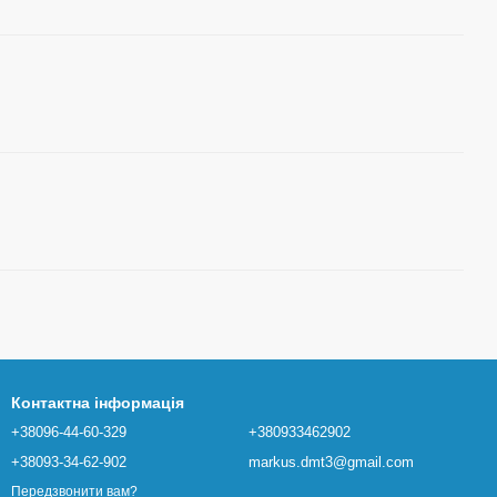
Контактна інформація
+38096-44-60-329
+380933462902
+38093-34-62-902
markus.dmt3@gmail.com
Передзвонити вам?