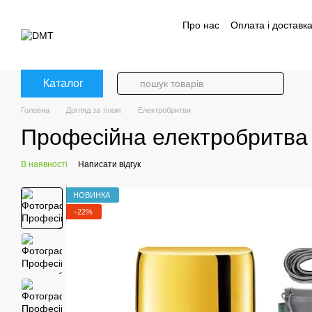
Перейти до основного контенту
Про нас
Оплата і доставк
Політика конфіденційност
Каталог
Головна
Догляд за тілом
Електробритви
Професійна електробритва 
В наявності
Написати відгук
НОВИНКА
−22%