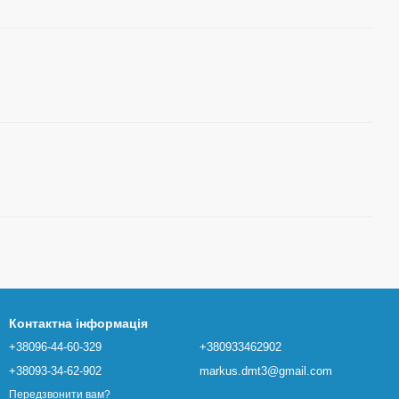
Контактна інформація
+38096-44-60-329
+380933462902
+38093-34-62-902
markus.dmt3@gmail.com
Передзвонити вам?