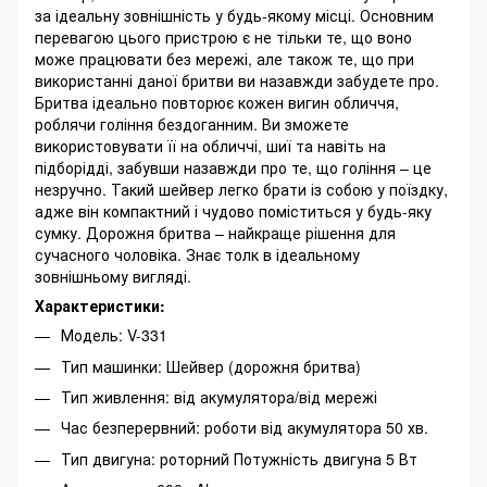
за ідеальну зовнішність у будь-якому місці. Основним
перевагою цього пристрою є не тільки те, що воно
може працювати без мережі, але також те, що при
використанні даної бритви ви назавжди забудете про.
Бритва ідеально повторює кожен вигин обличчя,
роблячи гоління бездоганним. Ви зможете
використовувати її на обличчі, шиї та навіть на
підборідді, забувши назавжди про те, що гоління – це
незручно. Такий шейвер легко брати із собою у поїздку,
адже він компактний і чудово поміститься у будь-яку
сумку. Дорожня бритва – найкраще рішення для
сучасного чоловіка. Знає толк в ідеальному
зовнішньому вигляді.
Характеристики:
Модель: V-331
Тип машинки: Шейвер (дорожня бритва)
Тип живлення: від акумулятора/від мережі
Час безперервний: роботи від акумулятора 50 хв.
Тип двигуна: роторний Потужність двигуна 5 Вт