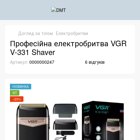
Догляд за тілом
Електробритви
Професійна електробритва VGR
V-331 Shaver
Артикул:
0000000247
6 відгуків
НОВИНКА
ХІТ
−23%