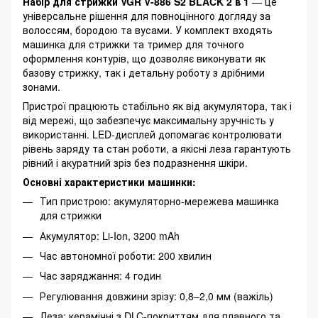
Набір для стрижки VGR V-886 S2 BLACK 2 в 1
— це
універсальне рішення для повноцінного догляду за
волоссям, бородою та вусами. У комплект входять
машинка для стрижки та тример для точного
оформлення контурів, що дозволяє виконувати як
базову стрижку, так і детальну роботу з дрібними
зонами.
Пристрої працюють стабільно як від акумулятора, так і
від мережі, що забезпечує максимальну зручність у
використанні. LED-дисплей допомагає контролювати
рівень заряду та стан роботи, а якісні леза гарантують
рівний і акуратний зріз без подразнення шкіри.
Основні характеристики машинки:
Тип пристрою: акумуляторно-мережева машинка
для стрижки
Акумулятор: Li-Ion, 3200 mAh
Час автономної роботи: 200 хвилин
Час заряджання: 4 годин
Регулювання довжини зрізу: 0,8–2,0 мм (важіль)
Леза: керамічні з DLC-покриттям для плавного та