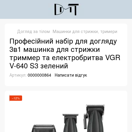
Догляд за тілом
Машинки для стрижки, тримери
Професійний набір для догляду
3в1 машинка для стрижки
триммер та електробритва VGR
V-640 S3 зелений
Артикул:
0000000864
Написати відгук
−12%