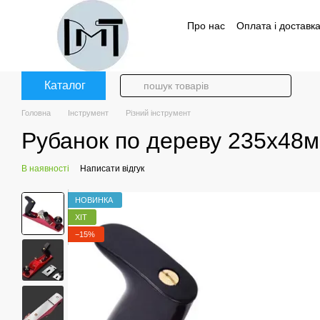
Перейти до основного контенту
Про нас
Оплата і доставк
Політика конфіденційност
Каталог
Головна
Інструмент
Різний інструмент
Рубанок по дереву 235х48м
В наявності
Написати відгук
НОВИНКА
ХІТ
−15%