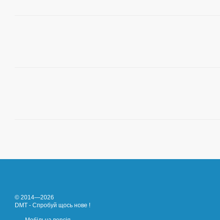
© 2014—2026
DMT - Спробуй щось нове !