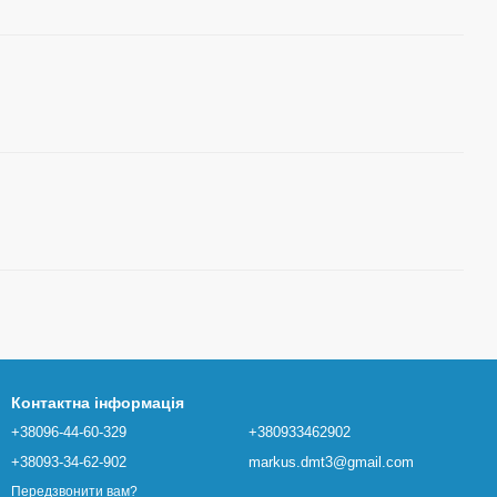
Контактна інформація
+38096-44-60-329
+380933462902
+38093-34-62-902
markus.dmt3@gmail.com
Передзвонити вам?