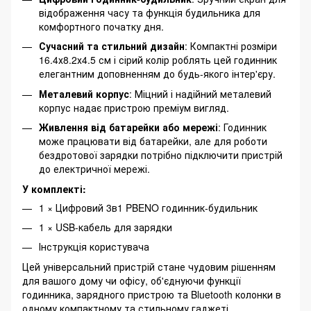
відображення часу та функція будильника для
комфортного початку дня.
Сучасний та стильний дизайн
: Компактні розміри
16.4х8.2х4.5 см і сірий колір роблять цей годинник
елегантним доповненням до будь-якого інтер'єру.
Металевий корпус
: Міцний і надійний металевий
корпус надає пристрою преміум вигляд.
Живлення від батарейки або мережі
: Годинник
може працювати від батарейки, але для роботи
бездротової зарядки потрібно підключити пристрій
до електричної мережі.
У комплекті:
1 × Цифровий 3в1 PBENO годинник-будильник
1 × USB-кабель для зарядки
Інструкція користувача
Цей універсальний пристрій стане чудовим рішенням
для вашого дому чи офісу, об'єднуючи функції
годинника, зарядного пристрою та Bluetooth колонки в
одному компактному та стильному гаджеті