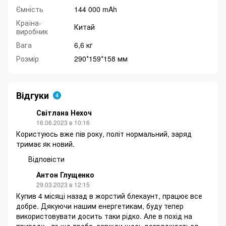
Ємність
144 000 mAh
Країна-
Китай
виробник
Вага
6,6 кг
Розмір
290*159*158 мм
Відгуки
4
Світлана Нехоч
16.06.2023 в 10:16
Користуюсь вже пів року, політ нормальний, заряд
тримає як новий.
Відповісти
Антон Глущенко
29.03.2023 в 12:15
Купив 4 місяці назад в жорстий блекаунт, працює все
добре. Дякуючи нашим енергетикам, буду тепер
використовувати досить таки рідко. Але в похід на