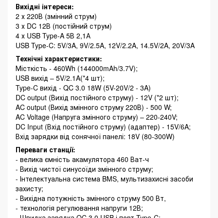
Вихідні інтереси:
2 х 220В (змінний струм)
3 х DC 12В (постійний струм)
4 х USB Type-A 5В 2,1А
USB Type-C: 5V/3A, 9V/2.5A, 12V/2.2A, 14.5V/2A, 20V/3A
Технічні характеристики:
Місткість - 460Wh (144000mAh/3.7V);
USB вихід – 5V/2.1A(*4 шт);
Type-C вихід - QC 3.0 18W (5V-20V/2 - 3A)
DC output (Вихід постійного струму) - 12V (*2 шт);
AC output (Вихід змінного струму 220В) - 500 W;
AC Voltage (Напруга змінного струму) – 220-240V;
DC Input (Вхід постійного струму) (адаптер) - 15V/6A;
Вхід зарядки від сонячної панелі: 18V (80-300W)
Переваги станції:
- велика ємність акамулятора 460 Ват-ч
- Вихід чистої синусоїди змінного струму;
- Інтелектуальна система BMS, мультизахисні засоби
захисту;
- Вихідна потужність змінного струму 500 Вт,
- технологія регулювання напруги 12В;
- Швидка зарядка QC 3.0 USB і порт Type-C;