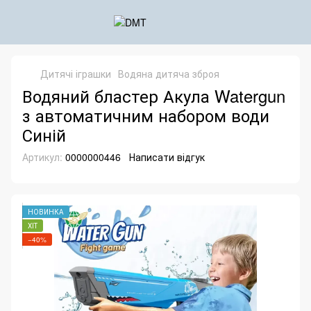
Дитячі іграшки
Водяна дитяча зброя
Водяний бластер Акула Watergun
з автоматичним набором води
Синій
Артикул:
0000000446
Написати відгук
НОВИНКА
ХІТ
−40%