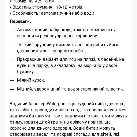
• Розмір: 42*4,5*18 см
• Відстань струменя: 10-12 метрів.
• Особливість: автоматичний набір води
Переваги:
Автоматичний набір води, також є можливість
заповнити резервуар через горловину
Легкий і зручний у використанні, що робить його
ідеальним для ігор просто неба.
Прекрасний варіант для ігор на пляжі, в басейні, на
вулиці, в парку, в аквапарку, на морі або у дворі
будинку.
М'який курок.
Міцний, удароміцний та водонепроникний пластик.
Водяний бластер Watergun – це чудовий вибір для всіх,
хто любить проводити час на воді та насолоджуватися
водними баталіями. Ігри з водними пістолетами можуть
стимулювати дітей грати на свіжому повітрі, що
корисно для їхнього здоров'я. Водні битви можуть
створювати веселі та яскраві спогади для дітей, які