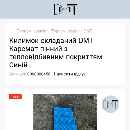
Туризм, кемпінг
Туризм, кемпінг DMT
Килимок складаний DMT
Каремат пінний з
тепловідбивним покриттям
Синій
Артикул:
0000000458
Написати відгук
−36%