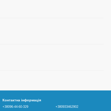
Контактна інформація
+38096-44-60-329
+380933462902