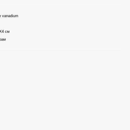
e vanadium
X4 см
рам