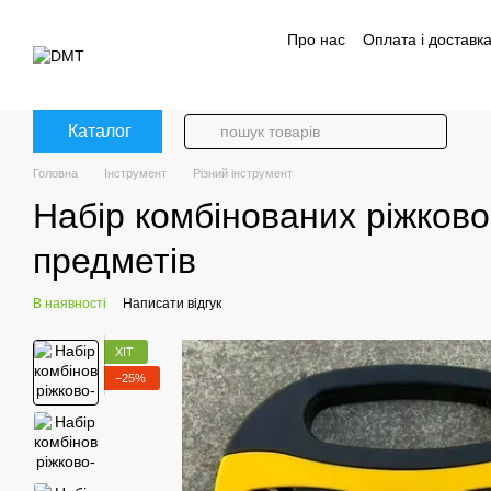
Перейти до основного контенту
Про нас
Оплата і доставк
Політика конфіденційност
Каталог
Головна
Інструмент
Різний інструмент
Набір комбінованих ріжково-
предметів
В наявності
Написати відгук
ХІТ
−25%