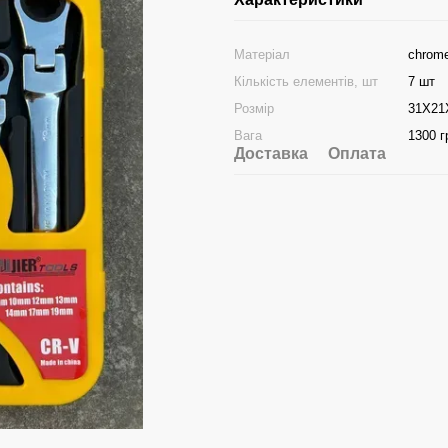
Матеріал
chrom
Кількість елементів, шт
7 шт
Розмір
31X21
Вага
1300 г
Доставка
Оплата