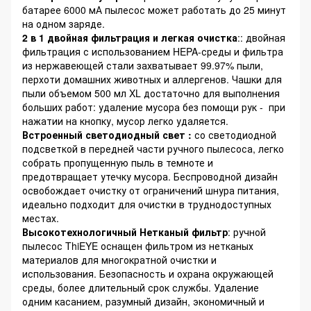
батарее 6000 мА пылесос может работать до 25 минут
на одном заряде.
2 в 1 двойная фильтрация и легкая очистка
:: двойная
фильтрация с использованием HEPA-среды и фильтра
из нержавеющей стали захватывает 99.97% пыли,
перхоти домашних животных и аллергенов. Чашки для
пыли объемом 500 мл XL достаточно для выполнения
больших работ: удаление мусора без помощи рук - при
нажатии на кнопку, мусор легко удаляется.
Встроенный светодиодный свет :
со светодиодной
подсветкой в передней части ручного пылесоса, легко
собрать пропущенную пыль в темноте и
предотвращает утечку мусора. Беспроводной дизайн
освобождает очистку от ограничений шнура питания,
идеально подходит для очистки в труднодоступных
местах.
Высокотехнологичный Нетканый фильтр
: ручной
пылесос ThiEYE оснащен фильтром из нетканых
материалов для многократной очистки и
использования. Безопасность и охрана окружающей
среды, более длительный срок службы. Удаление
одним касанием, разумный дизайн, экономичный и