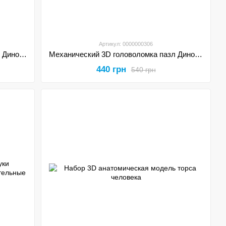
Артикул: 0000000306
Механический 3D головоломка пазл Динозавр Pterodactyl DIY конструктор
Механический 3D головоломка пазл Динозавр Brachiosaurus DIY конструктор
440 грн
540 грн