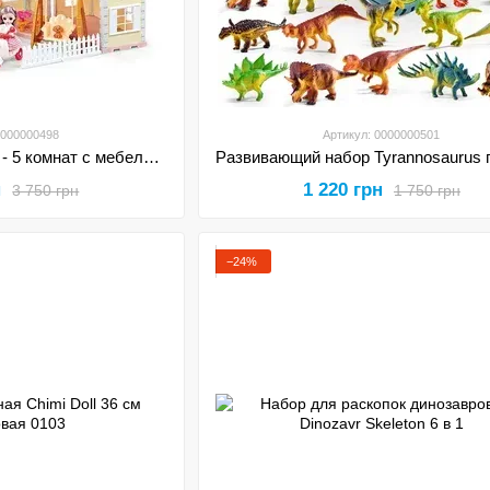
0000000498
Артикул: 0000000501
Детский домик мечты - 5 комнат с мебелью моторолеером и двумя куклами 179 предметов
н
1 220 грн
3 750 грн
1 750 грн
−24%