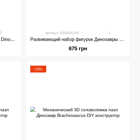
2
1
Артикул: 0000000295
Набор для раскопок динозавров Dig Dinozavr Skeleton 6 в 1
Развивающий набор фигурок Динозавры 12 шт в кейсе
675 грн
−19%