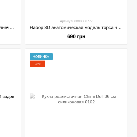
Артикул: 0000000777
Развивающие игрушки для науки солнечная система творческие строительные игрушки Space Ex Ploartion
Набор 3D анатомическая модель торса человека
690 грн
НОВИНКА
−28%