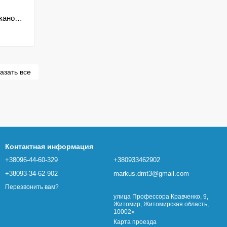
Набор для раскопок динозавр с вулканом Ultimate Volcano Kit
азать все
Контактная информация
+38096-44-60-329
+380933462902
+38093-34-62-902
markus.dmt3@gmail.com
Перезвонить вам?
улица Профессора Кравченко, 9,
Житомир, Житомирская область,
10002»
Карта проезда