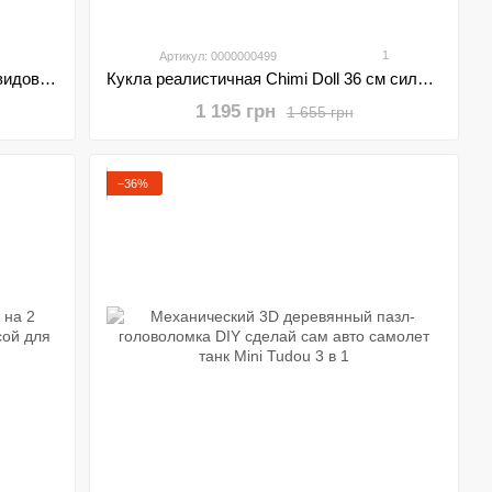
1
Артикул: 0000000499
Детский археологический набор 12 видов динозавров
Кукла реалистичная Chimi Doll 36 см силиконовая 0102
1 195 грн
1 655 грн
−36%