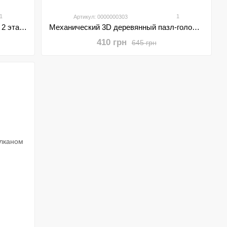
1
1
Артикул: 0000000303
Детский домик для кукол - вилла на 2 этажа 3 комнаты с мебелью и террасой для отдыха
Механический 3D деревянный пазл-головоломка DIY сделай сам авто самолет танк Mini Tudou 3 в 1
410 грн
645 грн