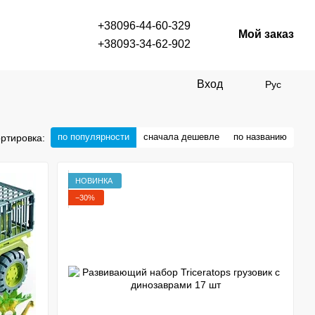
+38096-44-60-329
Мой заказ
+38093-34-62-902
Вход
Рус
по популярности
сначала дешевле
по названию
ртировка:
НОВИНКА
−30%