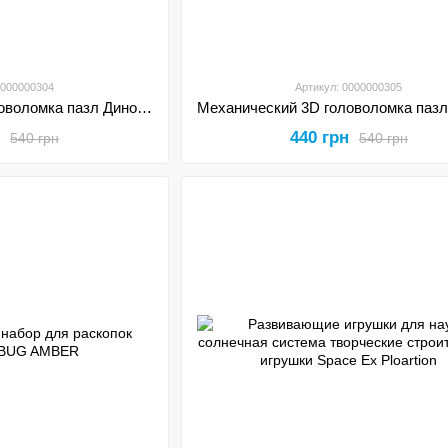
0000000304
Артикул: 0000000305
Механический 3D головоломка пазл Динозавр Tyrannosaurus DIY
н
440 грн
540 грн
540 грн