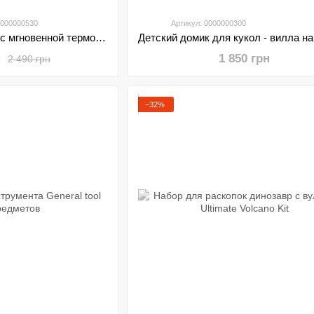
0000000530
Артикул: 0000000300
Фотоаппарат детский с мгновенной термопечатью LK-001, портативный печать фото
н
1 850 грн
2 490 грн
−32%