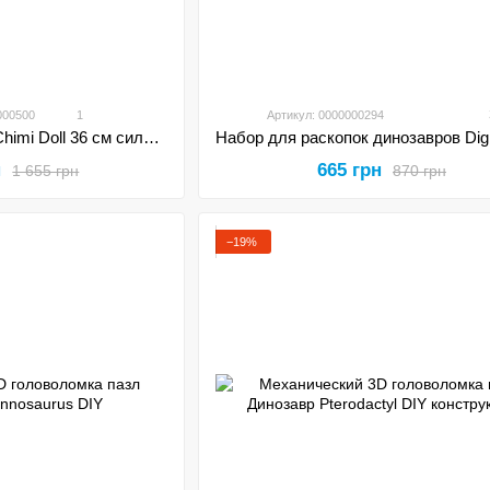
000500
1
Артикул: 0000000294
Кукла реалистичная Chimi Doll 36 см силиконовая 0103
665 грн
н
870 грн
1 655 грн
−19%