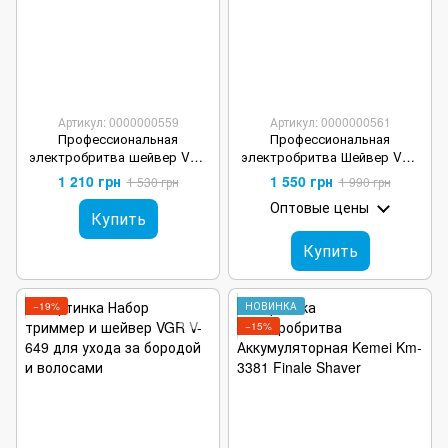
Артикул: 0000000559
Артикул: 0000000561
Профессиональная
Профессиональная
электробритва шейвер VGR
электробритва Шейвер VGR
V-358 аккумуляторная
Professional Foil Shaver V-356
1 210 грн
1 550 грн
1 530 грн
1 990 грн
Gold
Оптовые цены
Купить
Купить
−19%
НОВИНКА
−15%