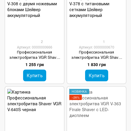
2
1
Артикул: 0000000666
Артикул: 0000000670
Профессиональная
Профессиональная
электробритва VGR Shaver
электробритва VGR Shaver
V-308 с двумя ножевыми
V-378 с титановыми сетками
1 255 грн
1 830 грн
блоками Шейвер
Шейвер аккумуляторный
аккумуляторный
Купить
Купить
НОВИНКА
−26%