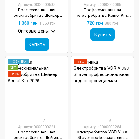
Артикул: 0000000532
Артикул: 0000000095
Профессиональная
Профессиональная
электробритва Шейвер
электробритва Kemei Km-
Kemei KM-2028 Shaver с
1102 Finale Shaver
1 360 грн
720 грн
1 850 грн
880 грн
триммером металлический
Оптовые цены
корпус Серебро
Купить
Купить
НОВИНКА
−18%
ХИТ
−24%
3
6
Артикул: 0000000221
Артикул: 0000000264
Профессиональная
Электробритва VGR V-393
электробритва Шейвер
Shaver профессиональная