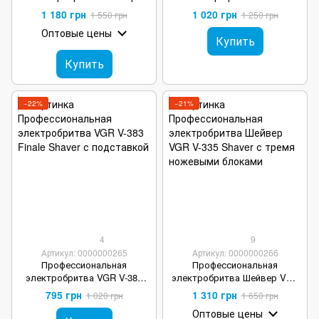
Kemei Km-2026
водонепроницаемая
1 180 грн
1 020 грн
1 550 грн
1 250 грн
Оптовые цены
Купить
Купить
−22%
−21%
4
9
Артикул: 0000000265
Артикул: 0000000266
Профессиональная
Профессиональная
электробритва VGR V-383
электробритва Шейвер VGR
Finale Shaver с подставкой
V-335 Shaver с тремя
795 грн
1 310 грн
1 020 грн
1 650 грн
ножевыми блоками
Оптовые цены