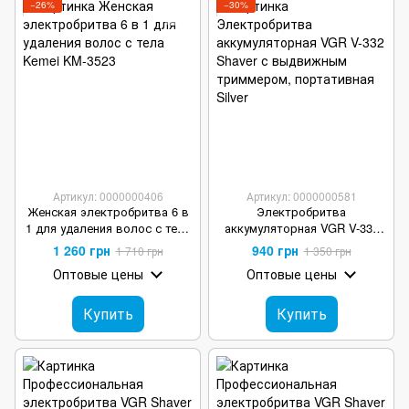
−26%
−30%
Артикул: 0000000406
Артикул: 0000000581
Женская электробритва 6 в
Электробритва
1 для удаления волос с тела
аккумуляторная VGR V-332
Kemei KM-3523
Shaver с выдвижным
1 260 грн
940 грн
1 710 грн
1 350 грн
триммером, портативная
Оптовые цены
Оптовые цены
Gold
Купить
Купить