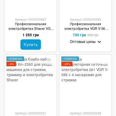
Артикул: 0000000887
Артикул: 0000000585
Профессиональная
Профессиональная
электробритва Shaver VGR
электробритва VGR V-363
V-640S черная
Finale Shaver с LED-дисплеем
1 255 грн
730 грн
990 грн
Оптовые цены
Купить
НОВИНКА
НОВИНКА
−9%
−26%
Артикул: 0000000531
Артикул: 0000000558