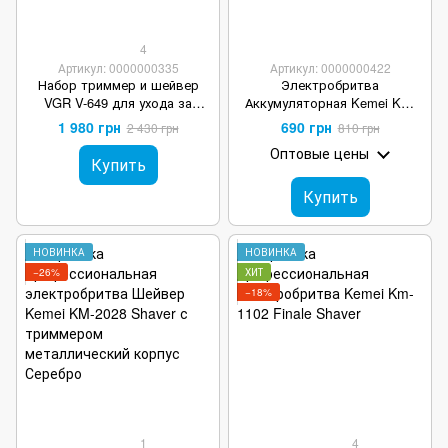
4
Артикул: 0000000335
Артикул: 0000000422
Набор триммер и шейвер
Электробритва
VGR V-649 для ухода за
Аккумуляторная Kemei Km-
бородой и волосами
3381 Finale Shaver
1 980 грн
690 грн
2 430 грн
810 грн
Оптовые цены
Купить
Купить
НОВИНКА
НОВИНКА
−26%
ХИТ
−18%
1
4