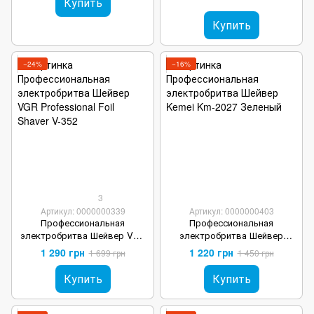
Купить
Купить
−24%
−16%
3
Артикул: 0000000339
Артикул: 0000000403
Профессиональная
Профессиональная
электробритва Шейвер VGR
электробритва Шейвер
Professional Foil Shaver V-352
Kemei Km-2027 Зеленый
1 290 грн
1 220 грн
1 699 грн
1 450 грн
Купить
Купить