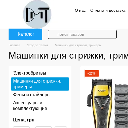
Перейти к основному контенту
О нас
Оплата и доставка
Политика конфиденциаль
Каталог
Главная
Уход за телом
Машинки для стрижки, тримеры
Машинки для стрижки, три
Электробритвы
−27%
Машинки для стрижки,
тримеры
Фены и стайлеры
Аксессуары и
комплектующие
Цена, грн