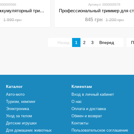
0000000566
Артикул: 0000000578
Профессиональный аккумуляторный триммер для стрижки волос и бороды VGR V-992
н
845 грн
1 990 грн
1 200 грн
Назад
1
2
3
Вперед
П
Каталог
Клиентам
Авто-мото
Вход в личный кабинет
Туризм, кемпинг
О нас
Электроника
Оплата и доставка
Уход за телом
Обмен и возврат
Детские игрушки
Контакты
Для домашних животных
Пользовательское соглашение