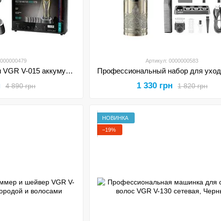
0000000479
Артикул: 0000000583
Машинка для стрижки VGR V-015 аккумуляторная беспроводная профессиональная 6 насадок
н
1 330 грн
4 890 грн
1 820 грн
НОВИНКА
−19%