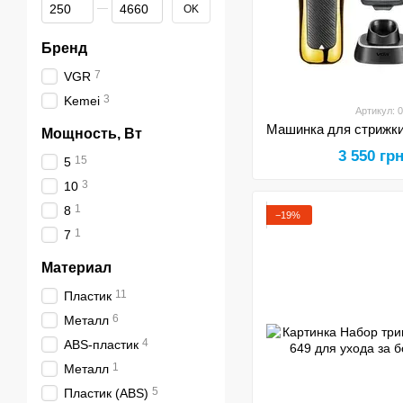
От Цена, грн
До Цена, грн
OK
Бренд
7
VGR
3
Kemei
Артикул: 
Мощность, Вт
3 550 гр
15
5
3
10
1
8
−19%
1
7
Материал
11
Пластик
6
Металл
4
ABS-пластик
1
Металл
5
Пластик (ABS)