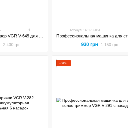
4
5
Артикул: 1481755051
Набор триммер и шейвер VGR V-649 для ухода за бородой и волосами
н
930 грн
2 430 грн
1 150 грн
−34%