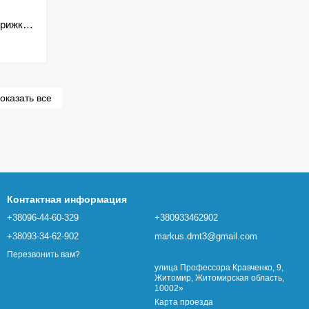
Профессиональный триммер для стрижки бороды и усов VGR V-073 аккумуляторный с насадками
оказать все
Контактная информация
+38096-44-60-329
+380933462902
+38093-34-62-902
markus.dmt3@gmail.com
Перезвонить вам?
улица Профессора Кравченко, 9,
Житомир, Житомирская область,
10002»
Карта проезда