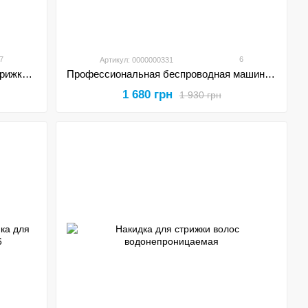
7
6
Артикул: 0000000331
Профессиональная машинка для стрижки волос триммер VGR V-291 с насадками
Профессиональная беспроводная машинка для стрижки волос VGR V-682 с зарядной базой
1 680 грн
1 930 грн