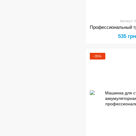
Артикул: 
535 гр
−35%