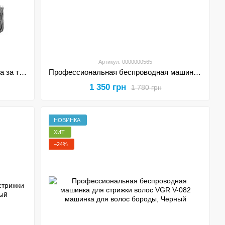
Артикул: 0000000565
Профессиональный набор для ухода за телом VGR V-110 машинка для стрижки 8 в 1 с насадками для носа и ушей
Профессиональная беспроводная машинка для стрижки волос VGR V-696 с зарядной базой
1 350 грн
1 780 грн
НОВИНКА
ХИТ
−24%