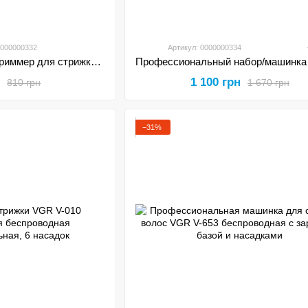
0000000332
Артикул: 0000000334
Профессиональный триммер для стрижки волос и бороды VGR V-953 с насадками
н
1 100 грн
810 грн
1 670 грн
−31%