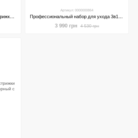
Артикул: 0000000864
Профессиональная машинка для стрижки VGR V-170 Аккумуляторная 6 насадок
Профессиональный набор для ухода 3в1 машинка для стрижки триммер и электробритва VGR V-640 S3 зелёный.
3 990 грн
4 530 грн