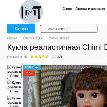
Перейти к основному контенту
О нас
Оплата и доставка
Политика конфиденциаль
Каталог
Главная
Детские игрушки
Разные игрушки
Кукла реалистичная Chimi D
Нет в наличии
1 отзыв
НОВИНКА
−28%