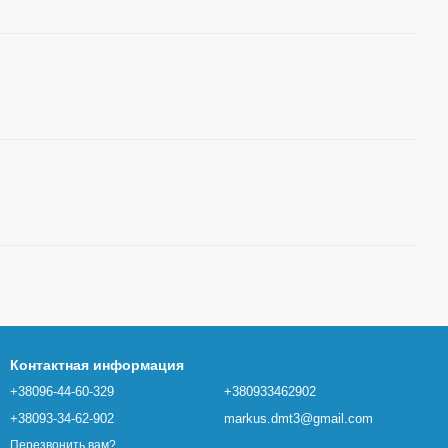
Контактная информация
+38096-44-60-329
+380933462902
+38093-34-62-902
markus.dmt3@gmail.com
Перезвонить вам?