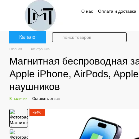
Перейти к основному контенту
О нас
Оплата и доставка
Политика конфиденциаль
Каталог
Главная
Электроника
Магнитная беспроводная за
Apple iPhone, AirPods, App
наушников
В наличии
Оставить отзыв
−24%