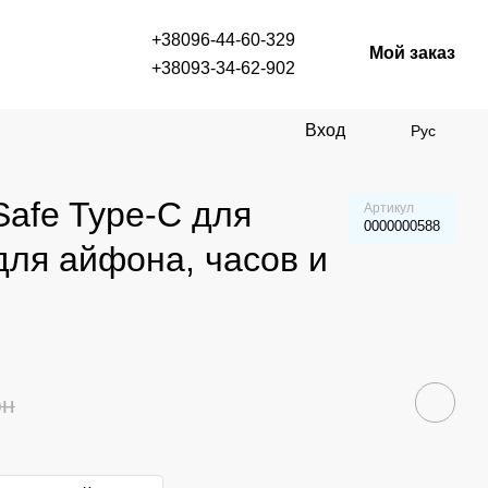
+38096-44-60-329
Мой заказ
+38093-34-62-902
Вход
Рус
afe Type-C для
Артикул
0000000588
 для айфона, часов и
рн