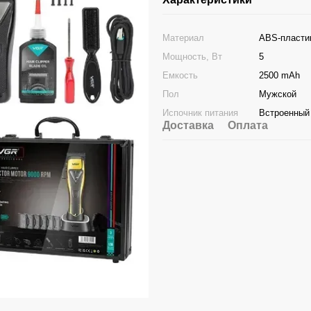
Материал
ABS-пласти
Мощность, Вт
5
Емкость
2500 mAh
Пол
Мужской
Испочник питания
Встроенный 
Доставка
Оплата
Часто замовляють