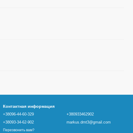
Контактная информация
+38096-44-60-329
+380933462902
+38093-34-62-902
markus.dmt3@gmail.com
Перезвонить вам?