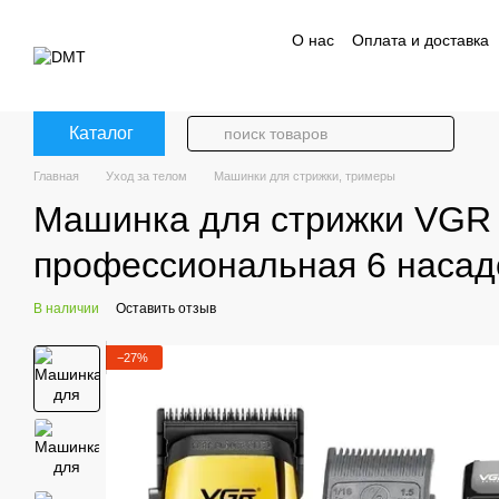
Перейти к основному контенту
О нас
Оплата и доставка
Политика конфиденциаль
Каталог
Главная
Уход за телом
Машинки для стрижки, тримеры
Машинка для стрижки VGR 
профессиональная 6 насад
В наличии
Оставить отзыв
−27%