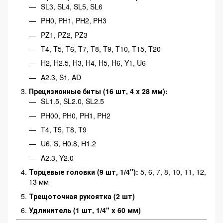
SL3, SL4, SL5, SL6
PH0, PH1, PH2, PH3
PZ1, PZ2, PZ3
T4, T5, T6, T7, T8, T9, T10, T15, T20
H2, H2.5, H3, H4, H5, H6, Y1, U6
A2.3, S1, AD
Прецизионные биты (16 шт, 4 x 28 мм):
SL1.5, SL2.0, SL2.5
PH00, PH0, PH1, PH2
T4, T5, T8, T9
U6, S, H0.8, H1.2
A2.3, Y2.0
Торцевые головки (9 шт, 1/4"):
5, 6, 7, 8, 10, 11, 12,
13 мм
Трещоточная рукоятка (2 шт)
Удлинитель (1 шт, 1/4" x 60 мм)