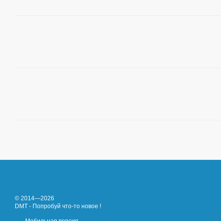
© 2014—2026
DMT - Попробуй что-то новое !