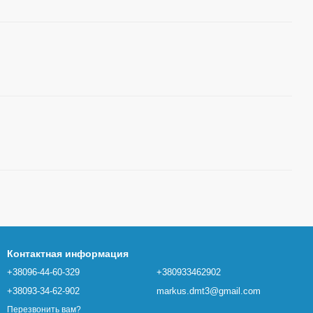
Контактная информация
+38096-44-60-329
+380933462902
+38093-34-62-902
markus.dmt3@gmail.com
Перезвонить вам?