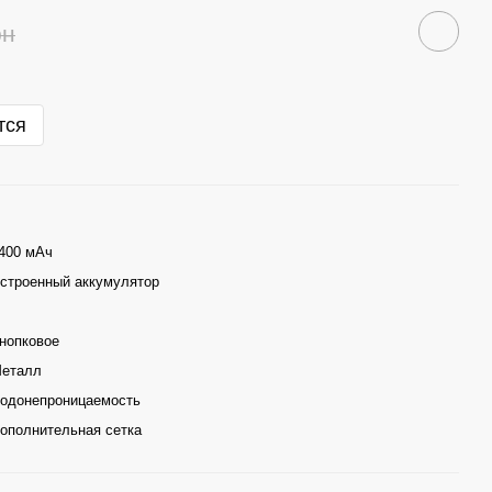
рн
тся
400 мАч
строенный аккумулятор
нопковое
еталл
одонепроницаемость
ополнительная сетка