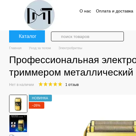
Перейти к основному контенту
О нас
Оплата и доставка
Политика конфиденциаль
Каталог
Главная
Уход за телом
Электробритвы
Профессиональная электро
триммером металлический
Нет в наличии
1 отзыв
НОВИНКА
−26%