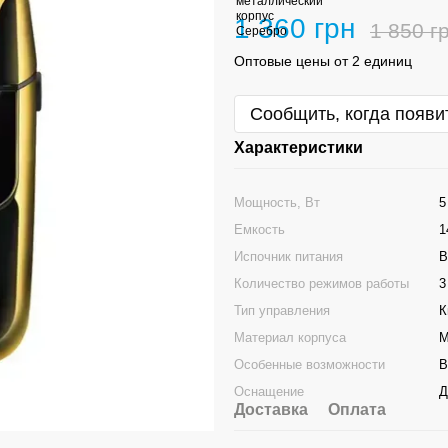
1 360 грн
1 850 г
Оптовые цены от 2 единиц
Сообщить, когда появи
Характеристики
Мощность, Вт
5
Емкость
1
Испочник питания
В
Количество режимов работы
3
Тип управления
К
Материал корпуса
М
Особенные возможности
В
Оснащение
Д
Доставка
Оплата