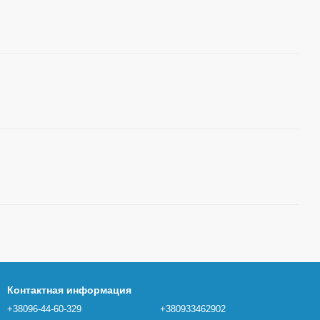
Контактная информация
+38096-44-60-329
+380933462902