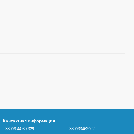
Контактная информация
+38096-44-60-329
+380933462902