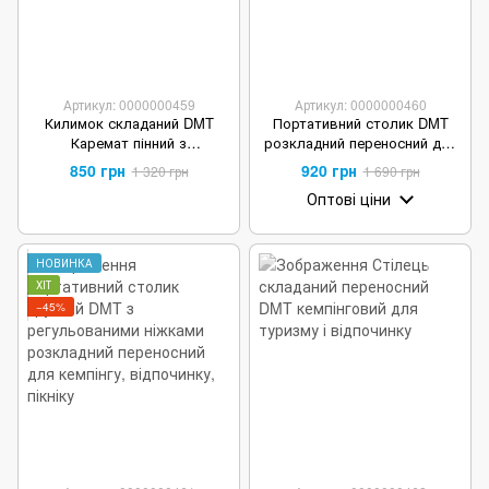
Артикул: 0000000459
Артикул: 0000000460
Килимок складаний DMT
Портативний столик DMT
Каремат пінний з
розкладний переносний для
тепловідбивним покриттям
кемпінгу, відпочинку
850 грн
920 грн
1 320 грн
1 690 грн
Помаранчевий
Оптові ціни
НОВИНКА
ХІТ
−45%