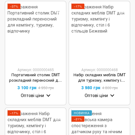
−37%
−17%
Артикул: 0000000465
Артикул: 0000000468
Портативний столик DMT
Набір складних меблів DMT
розкладний переносний для
для туризму, кемпінгу і
кемпінгу, туризму, відпочинку
відпочинку, стіл і 6 стільців
3 100 грн
3 980 грн
4 950 грн
4 800 грн
Бежевий
Оптові ціни
Оптові ціни
−17%
НОВИНКА
−21%