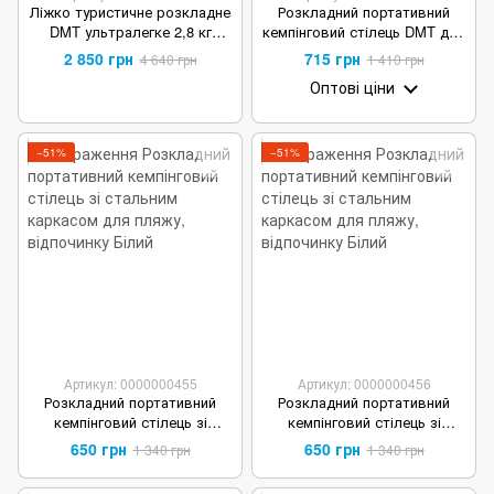
Ліжко туристичне розкладне
Розкладний портативний
DMT ультралегке 2,8 кг
кемпінговий стілець DMT для
Чорний
пляжу, відпочинку
2 850 грн
715 грн
4 640 грн
1 410 грн
Оптові ціни
−51%
−51%
Артикул: 0000000455
Артикул: 0000000456
Розкладний портативний
Розкладний портативний
кемпінговий стілець зі
кемпінговий стілець зі
стальним каркасом для
стальним каркасом для
650 грн
650 грн
1 340 грн
1 340 грн
пляжу, відпочинку Зелений
пляжу, відпочинку Чорний