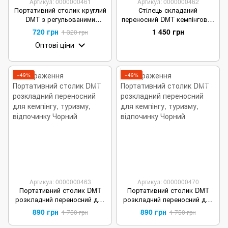
Артикул: 0000000461
Артикул: 0000000462
Портативний столик круглий
Стілець складаний
DMT з регульованими
переносний DMT кемпінговий
ніжками розкладний
для туризму і відпочинку
720 грн
1 450 грн
1 320 грн
переносний для кемпінгу,
Оптові ціни
відпочинку, пікніку
−49%
−49%
Артикул: 0000000463
Артикул: 0000000470
Портативний столик DMT
Портативний столик DMT
розкладний переносний для
розкладний переносний для
кемпінгу, туризму, відпочинку
кемпінгу, туризму, відпочинку
890 грн
890 грн
1 750 грн
1 750 грн
Бежевий
Чорний