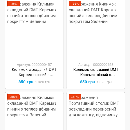
−36%
−36%
Артикул: 0000000457
Артикул: 0000000458
Килимок складаний DMT
Килимок складаний DMT
Каремат пінний з
Каремат пінний з
тепловідбивним покриттям
тепловідбивним покриттям
850 грн
850 грн
1 320 грн
1 320 грн
Зелений
Синій
−36%
−46%