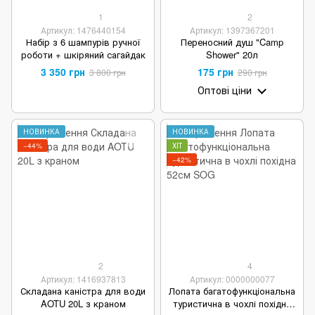
1
2
Артикул: 1476440154
Артикул: 1397367201
Набір з 6 шампурів ручної
Переносний душ "Camp
роботи + шкіряний сагайдак
Shower" 20л
3 350 грн
175 грн
3 800 грн
290 грн
Оптові ціни
НОВИНКА
НОВИНКА
−44%
ХІТ
−42%
2
4
Артикул: 1416937813
Артикул: 0000000077
Складана каністра для води
Лопата багатофункціональна
AOTU 20L з краном
туристична в чохлі похідна