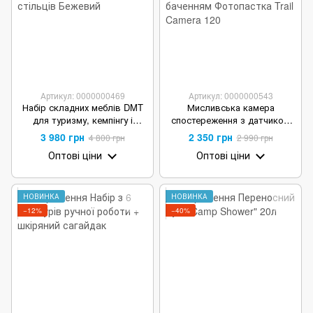
Артикул: 0000000469
Артикул: 0000000543
Набір складних меблів DMT
Мисливська камера
для туризму, кемпінгу і
спостереження з датчиком
відпочинку, стіл і 6 стільців
руху та нічним баченням
3 980 грн
2 350 грн
4 800 грн
2 990 грн
Чорний
Фотопастка Trail Camera 120
Оптові ціни
Оптові ціни
НОВИНКА
НОВИНКА
−12%
−40%